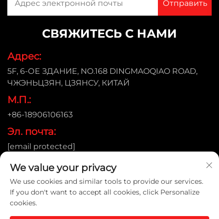
СВЯЖИТЕСЬ С НАМИ
Адрес:
5F, 6-ОЕ ЗДАНИЕ, NO.168 DINGMAOQIAO ROAD,
ЧЖЭНЬЦЗЯН, ЦЗЯНСУ, КИТАЙ
М.П.:
+86-18906106163
Эл. почта:
[email protected]
We value your privacy
We use cookies and similar tools to provide our services.
Авторские права © 2026 ZHENJIANG KIMTEX
If you don't want to accept all cookies, click Personalize
INDUSTRIAL INC. Все права защищены. |
Политика
cookies.
конфиденциальности