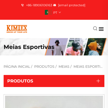
+86-18906106163
[email protected]
PT
Meias Esportivas
PÁGINA INICIAL
/
PRODUTOS
/
MEIAS
/
MEIAS ESPORTIVAS
PRODUTOS