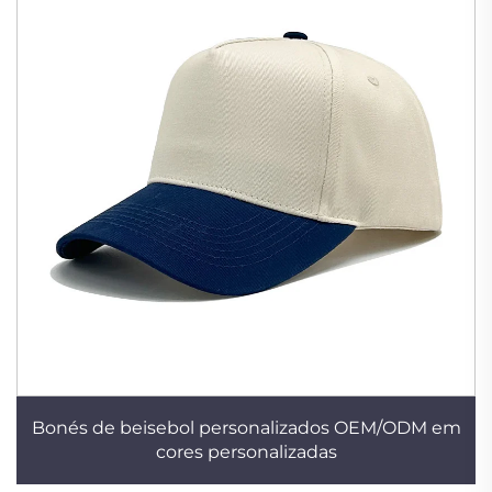
Bonés de beisebol personalizados OEM/ODM em
cores personalizadas