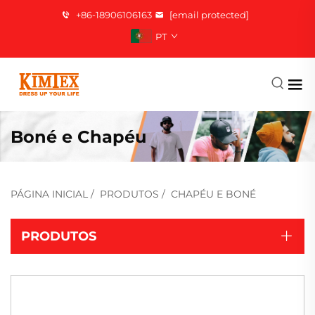
+86-18906106163
[email protected]
PT
Boné e Chapéu
PÁGINA INICIAL
/
PRODUTOS
/
CHAPÉU E BONÉ
PRODUTOS