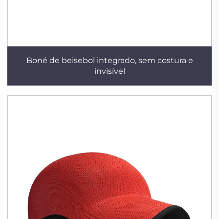
Boné de beisebol integrado, sem costura e
invisível