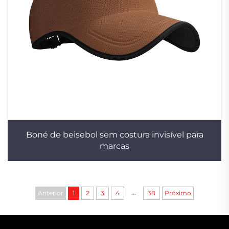
Boné de beisebol sem costura invisível para
marcas
...
Anterior
1
2
3
4
38
Próximo