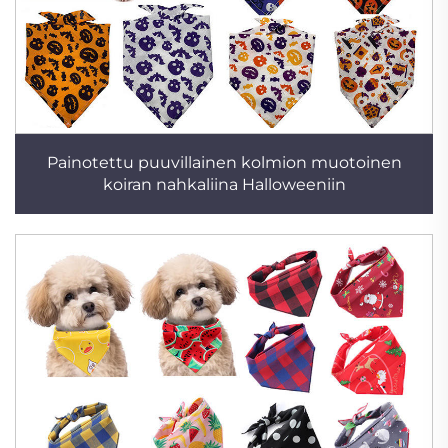
Painotettu puuvillainen kolmion muotoinen
koiran nahkaliina Halloweeniin