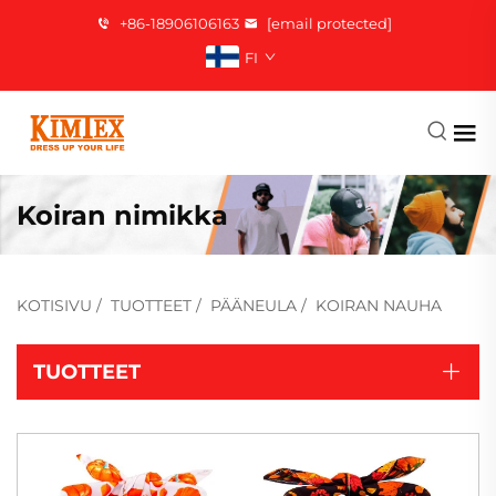
+86-18906106163
[email protected]
FI
Koiran nimikka
KOTISIVU
/
TUOTTEET
/
PÄÄNEULA
/
KOIRAN NAUHA
TUOTTEET