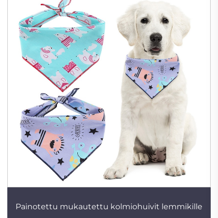
Painotettu mukautettu kolmiohuivit lemmikille