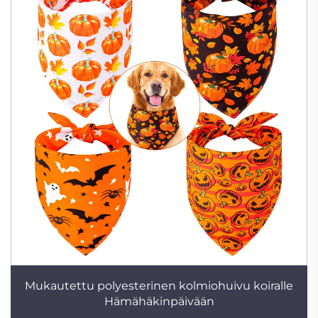
Mukautettu polyesterinen kolmiohuivu koiralle
Hämähäkinpäivään