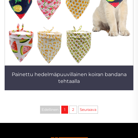
Painettu hedelmäpuuvillainen koiran bandana
tehtaalla
Edellinen
1
2
Seuraava