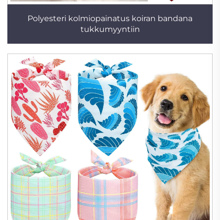
Polyesteri kolmiopainatus koiran bandana
tukkumyyntiin