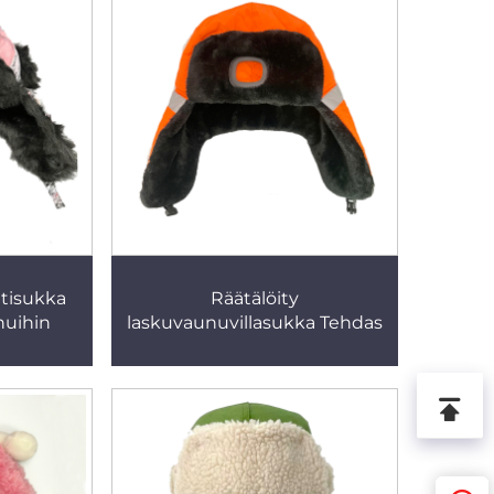
htisukka
Räätälöity
nuihin
laskuvaunuvillasukka Tehdas