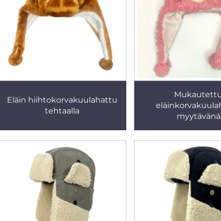
Mukautett
Eläin hiihtokorvakuulahattu
eläinkorvakuula
tehtaalla
myytävänä