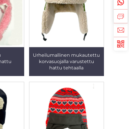
u
Urheilumallinen mukautettu
hattu
korvasuojalla varustettu
hattu tehtaalla