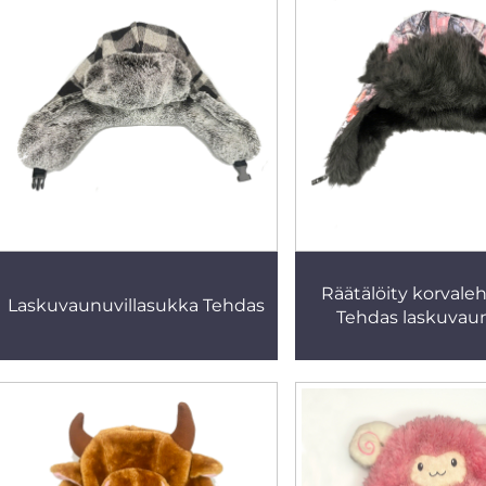
Räätälöity korvale
Laskuvaunuvillasukka Tehdas
Tehdas laskuvau