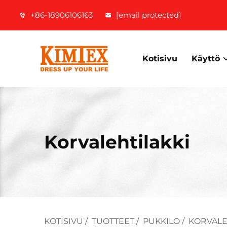
+86-18906106163
[email protected]
Kotisivu
Käyttö
Korvalehtilakki
KOTISIVU
/
TUOTTEET
/
PUKKILO
/
KORVALE