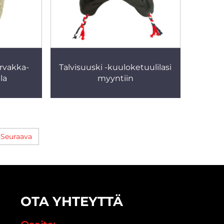
rvakka-
Talvisuuski -kuuloketuulilasi
la
myyntiin
Seuraava
OTA YHTEYTTÄ