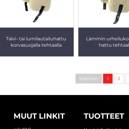
Talvi- tai lumilautailuhattu
Lämmin urheiluko
korvasuojalla tehtaalla
hattu tehtaal
Edellinen
1
2
MUUT LINKIT
TUOTTEET