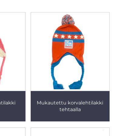
tilakki
Mukautettu korvalehtilakki
tehtaalla