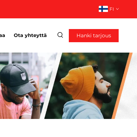
FI
Hanki tarjous
aa
Ota yhteyttä