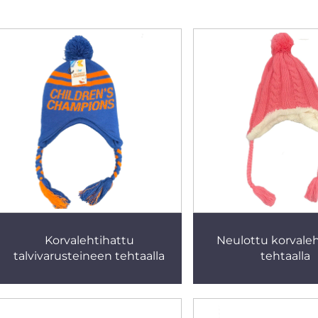
Korvalehtihattu
Neulottu korvaleh
talvivarusteineen tehtaalla
tehtaalla