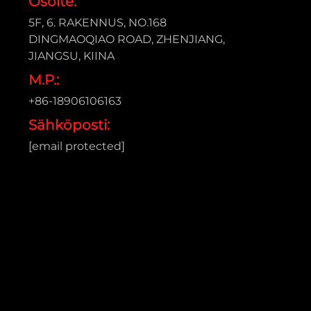
Osoite:
5F, 6. RAKENNUS, NO.168
DINGMAOQIAO ROAD, ZHENJIANG,
JIANGSU, KIINA
M.P.:
+86-18906106163
Sähköposti:
[email protected]