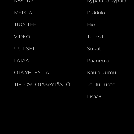
KÄYTTÖ
Kypärä Ja Kypärä
MEISTÄ
Pukkilo
TUOTTEET
Hio
VIDEO
Tanssit
UUTISET
Sukat
LATAA
Pääneula
OTA YHTEYTTÄ
Kaulaluumu
TIETOSUOJAKÄYTÄNTÖ
Joulu Tuote
Lisää+