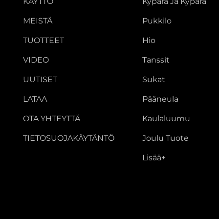
KÄYTTÖ
Kypärä Ja Kypärä
MEISTÄ
Pukkilo
TUOTTEET
Hio
VIDEO
Tanssit
UUTISET
Sukat
LATAA
Pääneula
OTA YHTEYTTÄ
Kaulaluumu
TIETOSUOJAKÄYTÄNTÖ
Joulu Tuote
Lisää+