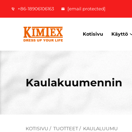
+86-18906106163
[email protected]
Kotisivu
Käyttö
Kaulakuumennin
KOTISIVU
/
TUOTTEET
/
KAULALUUMU