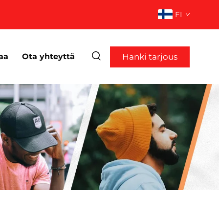
FI
Hanki tarjous
aa
Ota yhteyttä