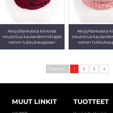
Akrýylilankaista kiinteää
Akrýylilankaista k
neulottua kaulanlämmittäjää
neulottua kaulanlä
varten tukkukauppaan
varten tukkuka
Edellinen
1
2
3
4
MUUT LINKIT
TUOTTEET