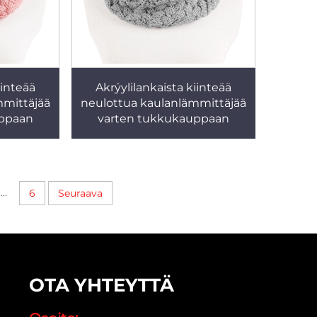
iinteää
Akrýylilankaista kiinteää
mmittäjää
neulottua kaulanlämmittäjää
uppaan
varten tukkukauppaan
...
6
Seuraava
OTA YHTEYTTÄ