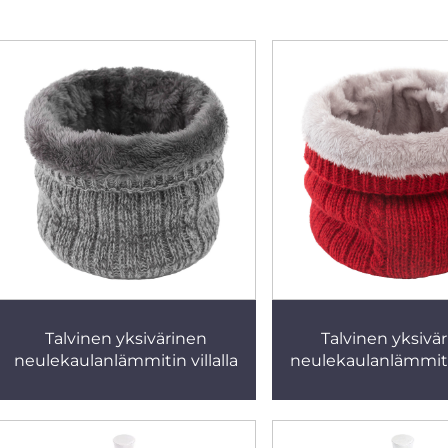
Talvinen yksivärinen
Talvinen yksivä
neulekaulanlämmitin villalla
neulekaulanlämmitin