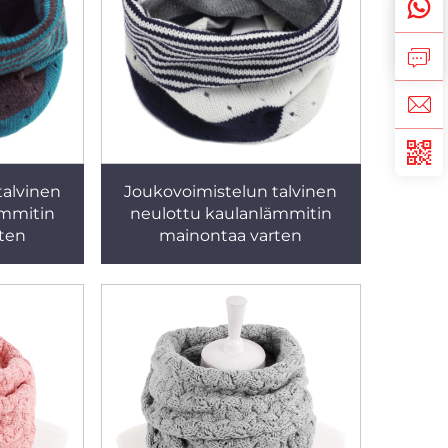
talvinen
Joukovoimistelun talvinen
ämmitin
neulottu kaulanlämmitin
ten
mainontaa varten