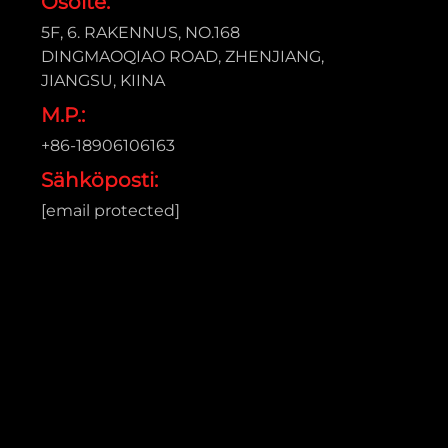
Osoite:
5F, 6. RAKENNUS, NO.168
DINGMAOQIAO ROAD, ZHENJIANG,
JIANGSU, KIINA
M.P.:
+86-18906106163
Sähköposti:
[email protected]