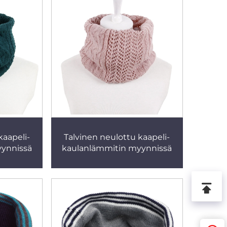
kaapeli-
Talvinen neulottu kaapeli-
ynnissä
kaulanlämmitin myynnissä