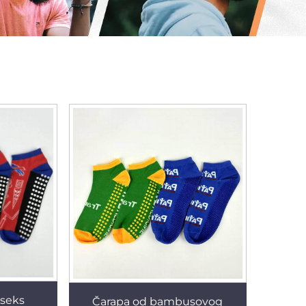
iseks
Čarapa od bambusovog