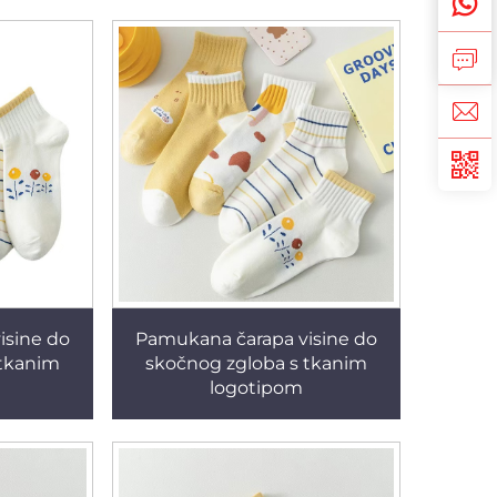
isine do
Pamukana čarapa visine do
 tkanim
skočnog zgloba s tkanim
logotipom