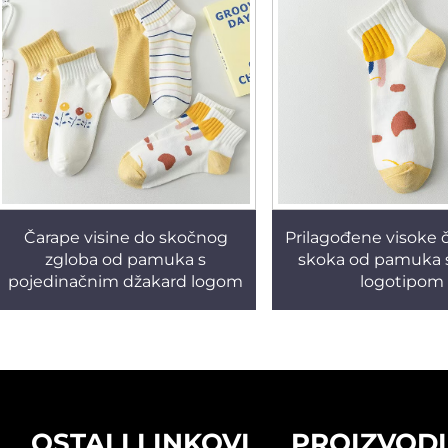
Čarape visine do skočnog
Prilagođene visoke 
zgloba od pamuka s
skoka od pamuka s
pojedinačnim džakard logom
logotipom
OSTALI LINKOVI
PROIZVODI