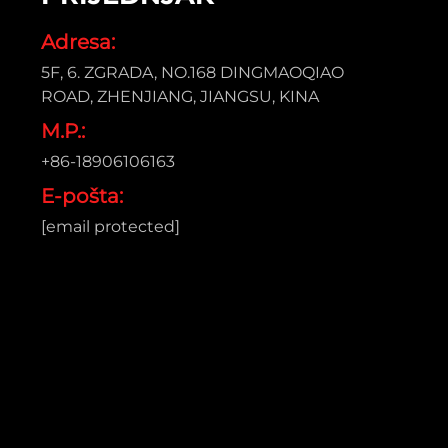
Adresa:
5F, 6. ZGRADA, NO.168 DINGMAOQIAO
ROAD, ZHENJIANG, JIANGSU, KINA
M.P.:
+86-18906106163
E-pošta:
[email protected]