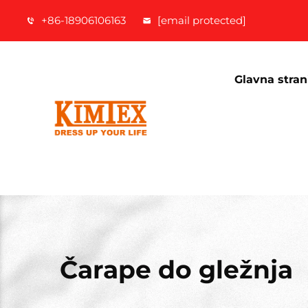
+86-18906106163
[email protected]
Glavna stran
Čarape do gležnja