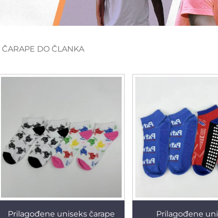
/
ČARAPE DO ČLANKA
Prilagođene uniseks čarape
Prilagođene un