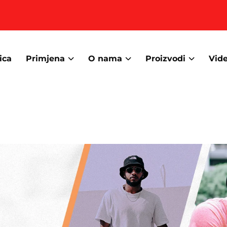
ica
Primjena
O nama
Proizvodi
Vid