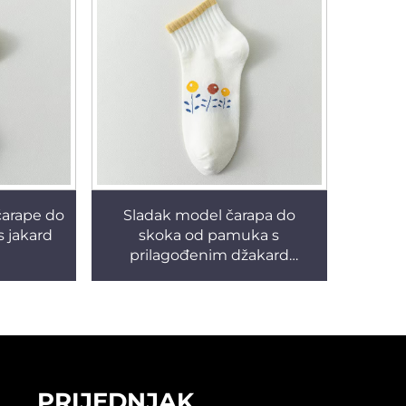
čarape do
Sladak model čarapa do
 jakard
skoka od pamuka s
prilagođenim džakard
logotipom
PRIJEDNJAK