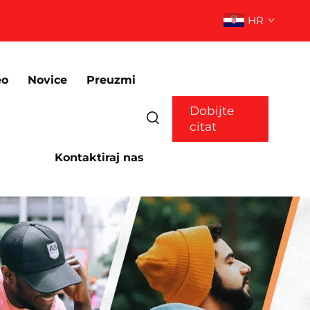
HR
eo
Novice
Preuzmi
Dobijte
citat
Kontaktiraj nas