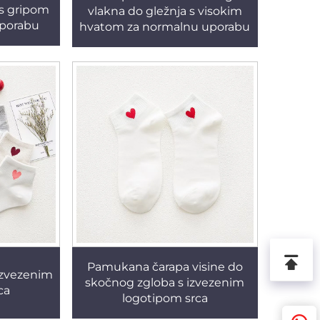
 s gripom
vlakna do gležnja s visokim
uporabu
hvatom za normalnu uporabu
Pamukana čarapa visine do
izvezenim
skočnog zgloba s izvezenim
ca
logotipom srca