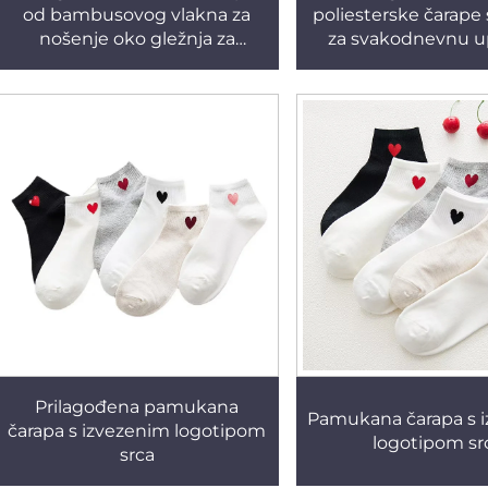
od bambusovog vlakna za
poliesterske čarape
nošenje oko gležnja za
za svakodnevnu 
normalnu uporabu
Prilagođena pamukana
Pamukana čarapa s 
čarapa s izvezenim logotipom
logotipom sr
srca