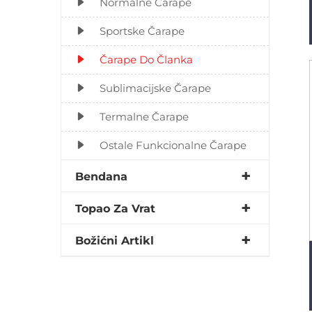
Normalne Čarape
Sportske Čarape
Čarape Do Članka
Sublimacijske Čarape
Termalne Čarape
Ostale Funkcionalne Čarape
Bendana
Topao Za Vrat
Božićni Artikl