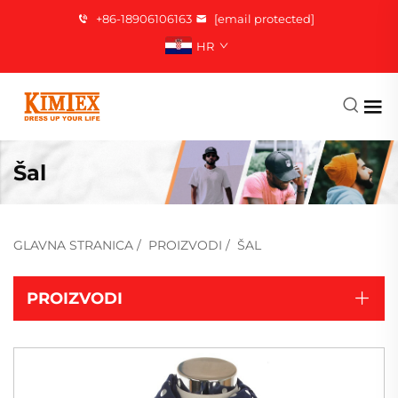
+86-18906106163
[email protected]
HR
Šal
GLAVNA STRANICA
/
PROIZVODI
/
ŠAL
PROIZVODI