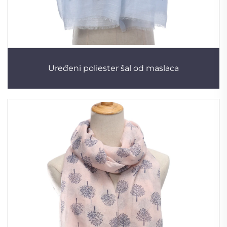
Uređeni poliester šal od maslaca