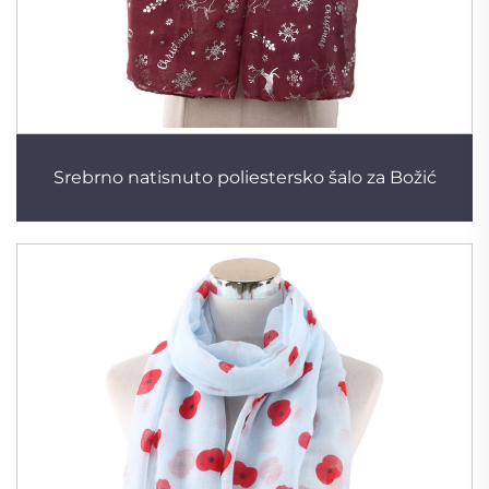
Srebrno natisnuto poliestersko šalo za Božić