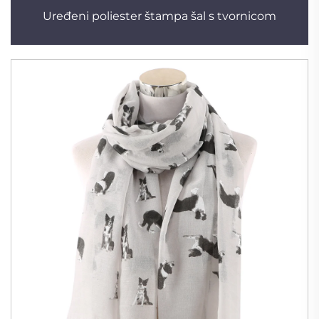
Uređeni poliester štampa šal s tvornicom