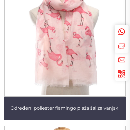
Određeni poliester flamingo plaža šal za vanjski