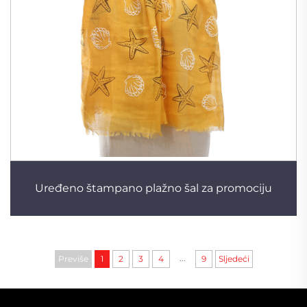
Uređeno štampano plažno šal za promociju
...
Previše
1
2
3
4
9
Sljedeći