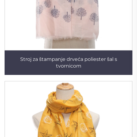
Stroj za štampanje drveća poliester šal s
tvornicom