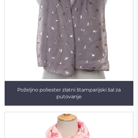
Poželjno poliester zlatni štamparijski šal za
putovanje