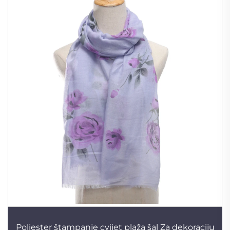
Poliester štampanje cvijet plaža šal Za dekoraciju