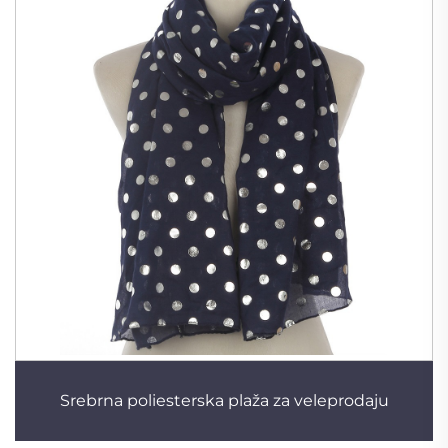
Srebrna poliesterska plaža za veleprodaju