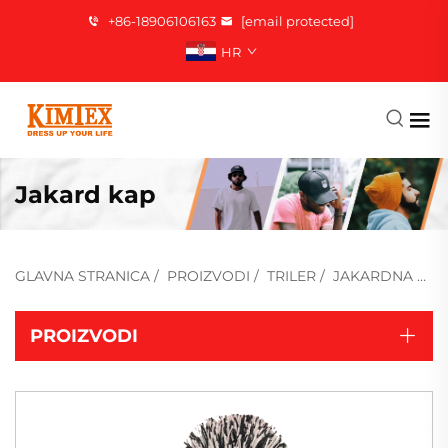
+86-18906106163
[email protected]
HR
Jakard kap
GLAVNA STRANICA
/
PROIZVODI
/
TRILER
/
JAKARDNA KAP
PROIZVODI