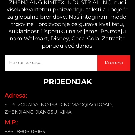
ZHENJIANG KIMTEX INDUSTRIAL INC. nudi
visokokvalitetnu proizvodnju tekstila i odjeće
za globalne brendove. Naš integrirani model
trgovine i proizvodnje osigurava kvalitetu,
sukladnost i isporuku na vrijeme. Pouzdaju
nam Walmart, Disney, Coca-Cola. Zatražite
ponudu već danas.
PRIJEDNJAK
Adresa:
5F, 6. ZGRADA, NO.168 DINGMAOQIAO ROAD,
ZHENJIANG, JIANGSU, KINA
M.P.:
+86-18906106163