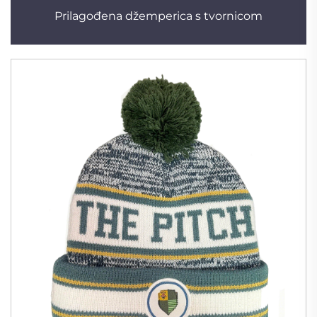
Prilagođena džemperica s tvornicom