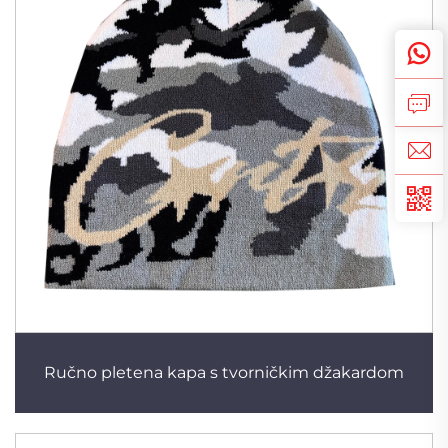
Ručno pletena kapa s tvorničkim džakardom