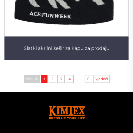
Slatki akrilni šešir za kapu za prodaju
...
Previše
1
2
3
4
6
Sljedeći