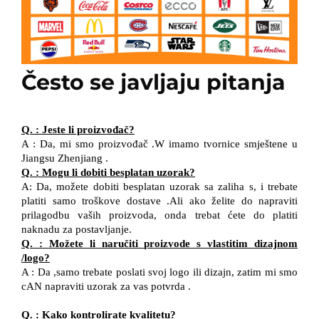
Često se javljaju pitanja
Q.
:
Jeste li proizvođač?
A
:
Da, mi smo proizvođač
.W
imamo tvornice smještene u
Jiangsu
Zhenjiang
.
Q.
:
Mogu li dobiti besplatan uzorak?
A:
Da, možete dobiti besplatan uzorak sa zaliha
s, i
trebate
platiti samo troškove dostave
.Ali ako
želite
do
napraviti
prilagodbu vaših proizvoda,
onda
trebat ćete
do
platiti
naknadu za postavljanje.
Q.
:
Možete li naručiti proizvode s vlastitim dizajnom
/
logo?
A
:
Da
,
samo trebate poslati svoj logo
ili dizajn, zatim
mi smo
cAN
napraviti uzorak za vas
potvrda
.
Q.
:
Kako kontrolirate kvalitetu?