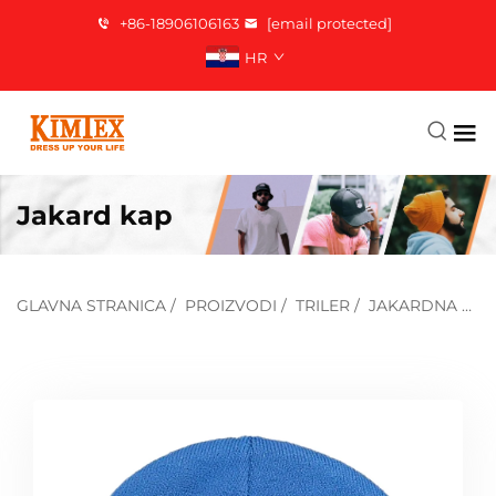
+86-18906106163
[email protected]
HR
Jakard kap
GLAVNA STRANICA
/
PROIZVODI
/
TRILER
/
JAKARDNA KAP