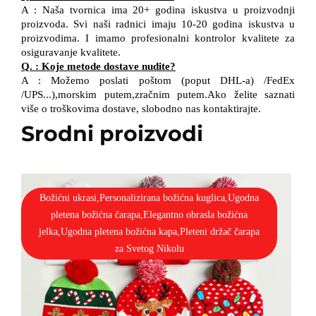
A
:
Naša tvornica ima 20+ godina iskustva u proizvodnji
proizvoda. Svi naši radnici imaju 10-20 godina iskustva u
proizvodima.
I
imamo profesionalni kontrolor kvalitete
za
osiguravanje kvalitete.
Q.
:
Koje metode dostave nudite?
A
:
Možemo poslati poštom (poput DHL-a)
/
FedEx
/
UPS...),morskim putem,zračnim putem.Ako želite saznati
više o troškovima dostave, slobodno nas kontaktirajte.
Srodni proizvodi
Božićni ukrasi,Personalizirana božićna kuglica,Ugodna
pletena božićna čarapa,Elegantno obrasla božićna
jelka,Ugodna pletena božićna kapa,Pleteni držač čarapa
za Svetog Nikolu