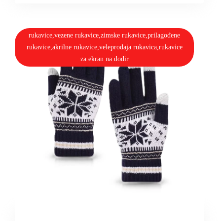
rukavice,vezene rukavice,zimske rukavice,prilagođene
rukavice,akrilne rukavice,veleprodaja rukavica,rukavice
za ekran na dodir