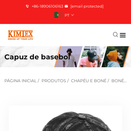
+86-18906106163
[email protected]
PT
Capuz de basebol
PÁGINA INICIAL
/
PRODUTOS
/
CHAPÉU E BONÉ
/
BONÉ DE BEISEBOL