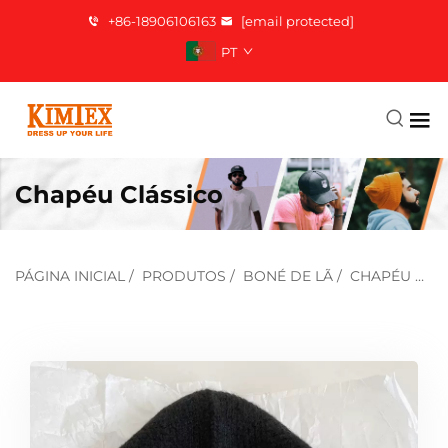
+86-18906106163
[email protected]
PT
Chapéu Clássico
PÁGINA INICIAL
/
PRODUTOS
/
BONÉ DE LÃ
/
CHAPÉU CLÁSSICO