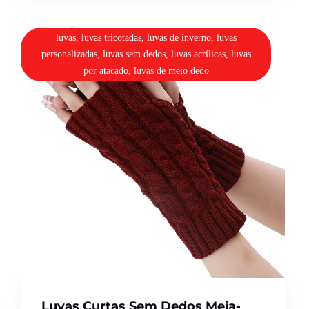
luvas, luvas tricotadas, luvas de inverno, luvas
personalizadas, luvas sem dedos, luvas acrílicas, luvas
por atacado, luvas de meio dedo
Luvas Curtas Sem Dedos Meia-