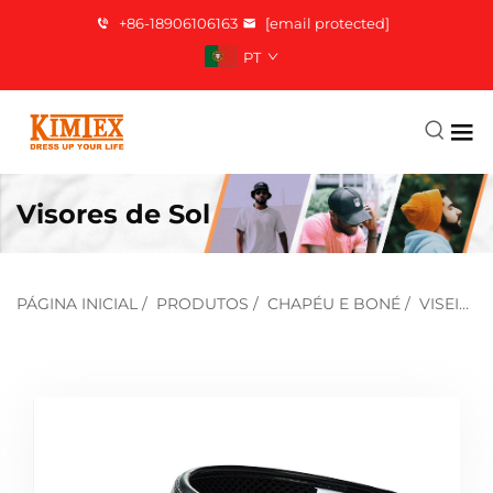
+86-18906106163
[email protected]
PT
Visores de Sol
PÁGINA INICIAL
/
PRODUTOS
/
CHAPÉU E BONÉ
/
VISEIRAS SOLARES