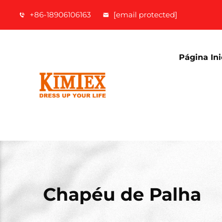
+86-18906106163
[email protected]
Página Ini
Chapéu de Palha