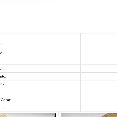
:
l:
o:
:
:
nto:
HS:
:
Caixa:
to: