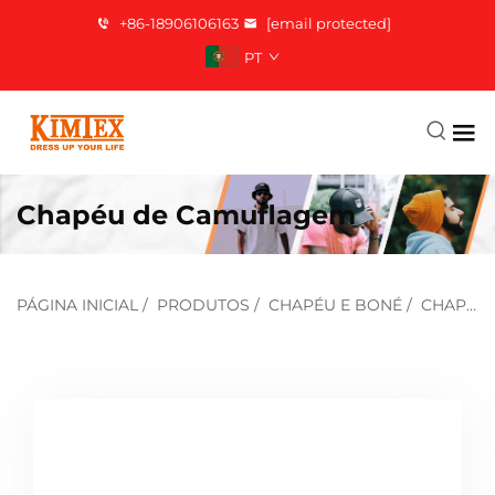
+86-18906106163
[email protected]
PT
Chapéu de Camuflagem
PÁGINA INICIAL
/
PRODUTOS
/
CHAPÉU E BONÉ
/
CHAPÉU CAMUFLADO