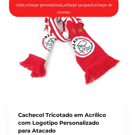
clube,echarpe personalizada,echarpe jacquard,echarpe de
inverno
Cachecol Tricotado em Acrílico
com Logotipo Personalizado
para Atacado