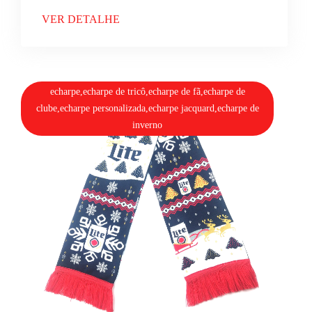
VER DETALHE
echarpe,echarpe de tricô,echarpe de fã,echarpe de
clube,echarpe personalizada,echarpe jacquard,echarpe de
inverno