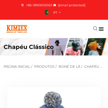
+86-18906106163
[email protected]
PT
Chapéu Clássico
PÁGINA INICIAL
/
PRODUTOS
/
BONÉ DE LÃ
/
CHAPÉU CLÁSSICO