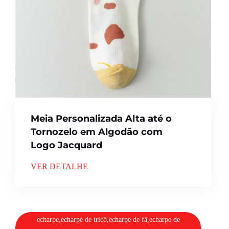
Meia Personalizada Alta até o
Tornozelo em Algodão com
Logo Jacquard
VER DETALHE
echarpe,echarpe de tricô,echarpe de fã,echarpe de