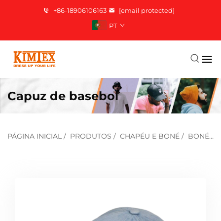
+86-18906106163
[email protected]
PT
Capuz de basebol
PÁGINA INICIAL
/
PRODUTOS
/
CHAPÉU E BONÉ
/
BONÉ DE BEISEBOL