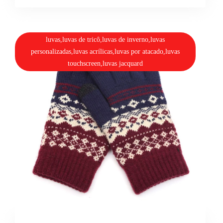
luvas,luvas de tricô,luvas de inverno,luvas
personalizadas,luvas acrílicas,luvas por atacado,luvas
touchscreen,luvas jacquard