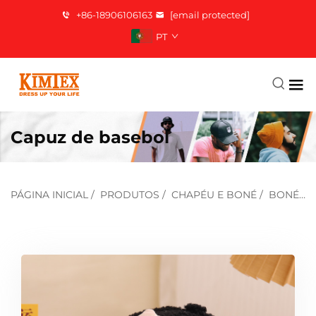
+86-18906106163
[email protected]
PT
Capuz de basebol
PÁGINA INICIAL
/
PRODUTOS
/
CHAPÉU E BONÉ
/
BONÉ DE BEISEBOL