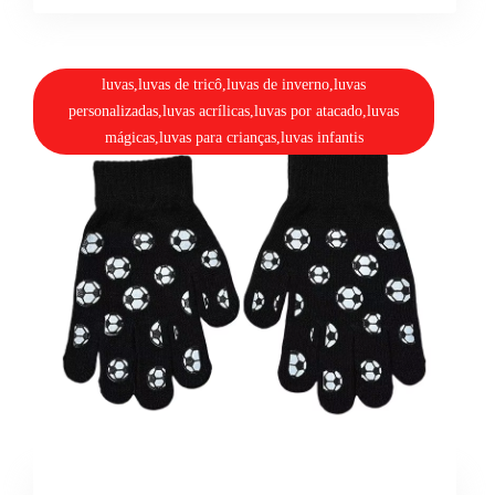
luvas,luvas de tricô,luvas de inverno,luvas
personalizadas,luvas acrílicas,luvas por atacado,luvas
mágicas,luvas para crianças,luvas infantis