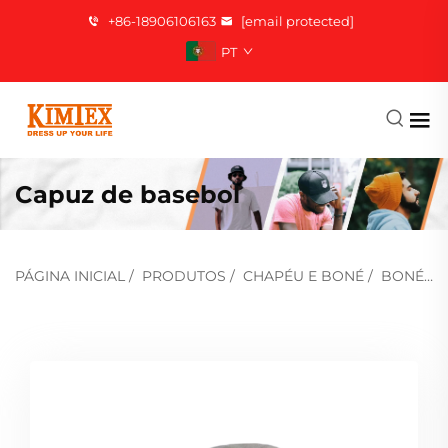
+86-18906106163
[email protected]
PT
Capuz de basebol
PÁGINA INICIAL
/
PRODUTOS
/
CHAPÉU E BONÉ
/
BONÉ DE BEISEBOL