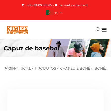
+86-18906106163
[email protected]
PT
Capuz de basebol
PÁGINA INICIAL
/
PRODUTOS
/
CHAPÉU E BONÉ
/
BONÉ DE BEISEBOL