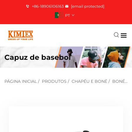
+86-18906106163
[email protected]
PT
Capuz de basebol
PÁGINA INICIAL
/
PRODUTOS
/
CHAPÉU E BONÉ
/
BONÉ DE BEISEBOL