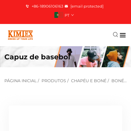
+86-18906106163
[email protected]
PT
Capuz de basebol
PÁGINA INICIAL
/
PRODUTOS
/
CHAPÉU E BONÉ
/
BONÉ DE BEISEBOL