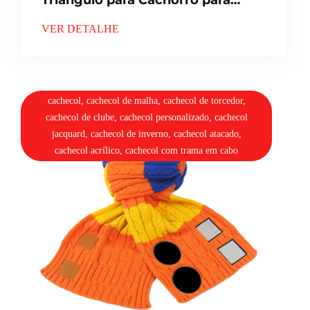
Atacado
VER DETALHE
cachecol, cachecol de malha, cachecol de torcedor,
cachecol de clube, cachecol personalizado, cachecol
jacquard, cachecol de inverno, cachecol atacado,
cachecol acrílico, cachecol com trama em cabo