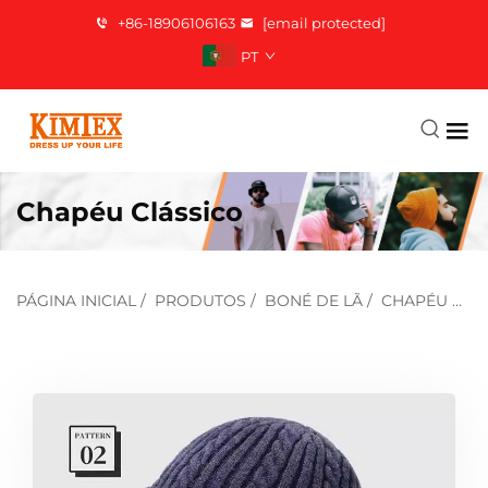
+86-18906106163
[email protected]
PT
Chapéu Clássico
PÁGINA INICIAL
/
PRODUTOS
/
BONÉ DE LÃ
/
CHAPÉU CLÁSSICO