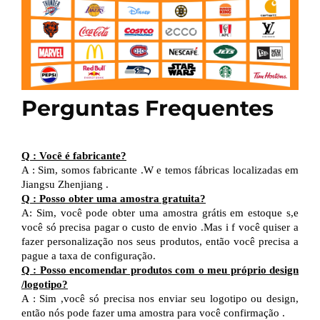
Perguntas Frequentes
Q
:
Você é fabricante?
A
:
Sim, somos fabricante
.W
e temos fábricas localizadas em
Jiangsu
Zhenjiang
.
Q
:
Posso obter uma amostra gratuita?
A:
Sim, você pode obter uma amostra grátis em estoque
s,e
você só precisa pagar o custo de envio
.Mas i
f você quiser
a
fazer
personalização nos seus produtos,
então
você precisa
a
pague a taxa de configuração.
Q
:
Posso encomendar produtos com o meu próprio design
/
logotipo?
A
:
Sim
,
você só precisa nos enviar seu logotipo
ou design,
então
nós
pode
fazer uma amostra para você
confirmação
.