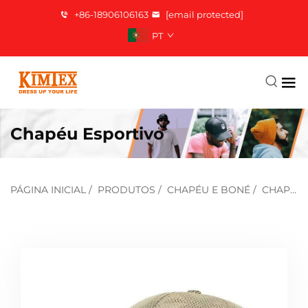
+86-18906106163
[email protected]
PT
Chapéu Esportivo
PÁGINA INICIAL
/
PRODUTOS
/
CHAPÉU E BONÉ
/
CHAPÉU ESPORTIVO