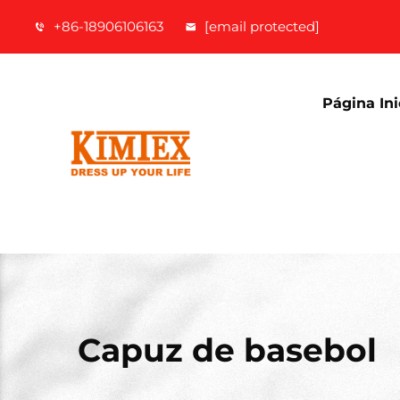
+86-18906106163
[email protected]
Página Ini
Capuz de basebol