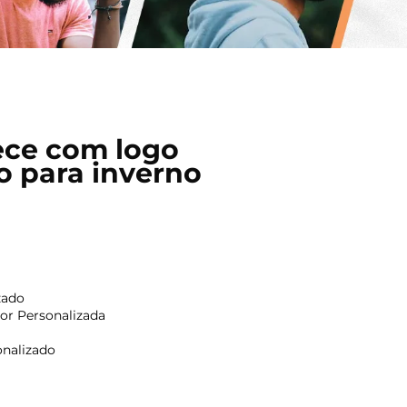
ece com logo
o para inverno
zado
Cor Personalizada
onalizado