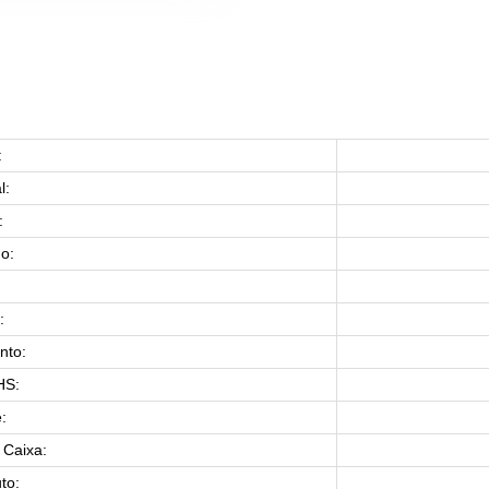
:
l:
:
o:
:
:
nto:
HS:
:
Caixa:
to: