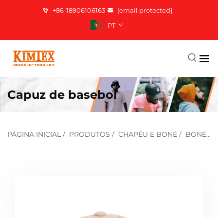
+86-18906106163
[email protected]
PT
Capuz de basebol
PÁGINA INICIAL
/
PRODUTOS
/
CHAPÉU E BONÉ
/
BONÉ DE BEISEBOL