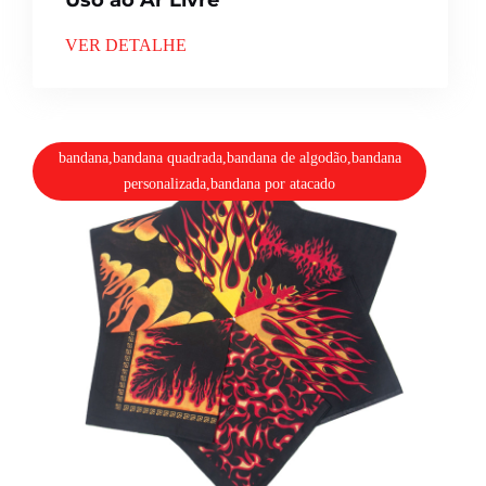
VER DETALHE
bandana,bandana quadrada,bandana de algodão,bandana
personalizada,bandana por atacado