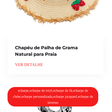
Chapéu de Palha de Grama
Natural para Praia
VER DETALHE
echarpe,echarpe de tricô,echarpe de fã,echarpe de
clube,echarpe personalizada,echarpe jacquard,echarpe de
inverno