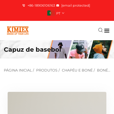
+86-18906106163
[email protected]
PT
Capuz de basebol
PÁGINA INICIAL
/
PRODUTOS
/
CHAPÉU E BONÉ
/
BONÉ DE BEISEBOL