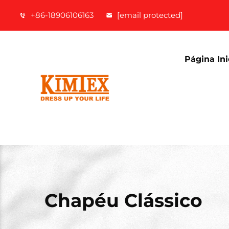
+86-18906106163
[email protected]
Página Ini
Chapéu Clássico