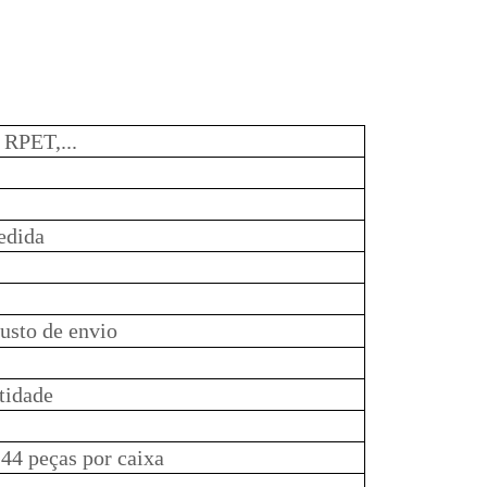
 RPET,...
edida
custo de envio
tidade
144 peças por caixa