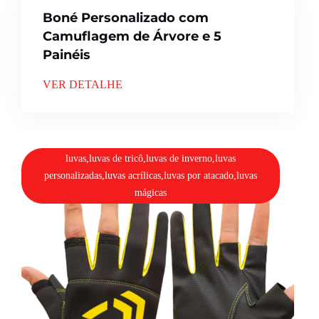
Boné Personalizado com
Camuflagem de Árvore e 5
Painéis
VER DETALHE
luvas,luvas de tricô,luvas de inverno,luvas
personalizadas,luvas acrílicas,luvas por atacado,luvas
mágicas