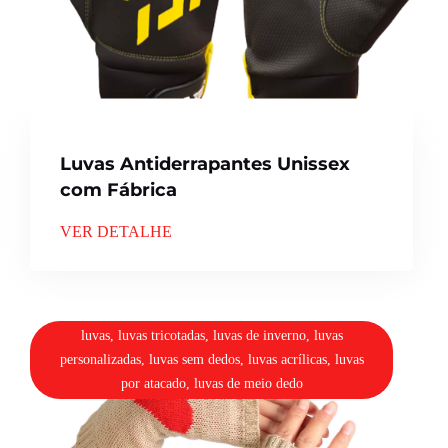
Luvas Antiderrapantes Unissex
com Fábrica
VER DETALHE
luvas, luvas tricotadas, luvas de inverno, luvas
personalizadas, luvas sem dedos, luvas acrílicas, luvas
por atacado, luvas de meio dedo