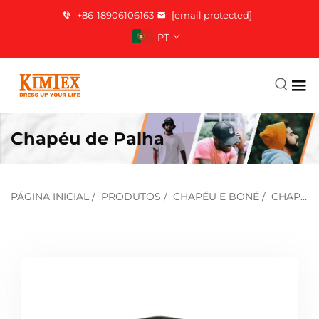
+86-18906106163
[email protected]
PT
Chapéu de Palha
PÁGINA INICIAL
/
PRODUTOS
/
CHAPÉU E BONÉ
/
CHAPÉU DE PALHA