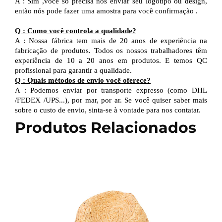
A
:
Sim
,
você só precisa nos enviar seu logotipo
ou design,
então
nós
pode
fazer uma amostra para você
confirmação
.
Q
:
Como você controla a qualidade?
A
:
Nossa fábrica tem mais de 20 anos de experiência na
fabricação de produtos. Todos os nossos trabalhadores têm
experiência de 10 a 20 anos em produtos.
E
temos QC
profissional
para garantir a qualidade.
Q
:
Quais métodos de envio você oferece?
A
:
Podemos enviar por transporte expresso (como DHL
/
FEDEX
/
UPS...), por mar, por ar. Se você quiser saber mais
sobre o custo de envio, sinta-se à vontade para nos contatar.
Produtos Relacionados