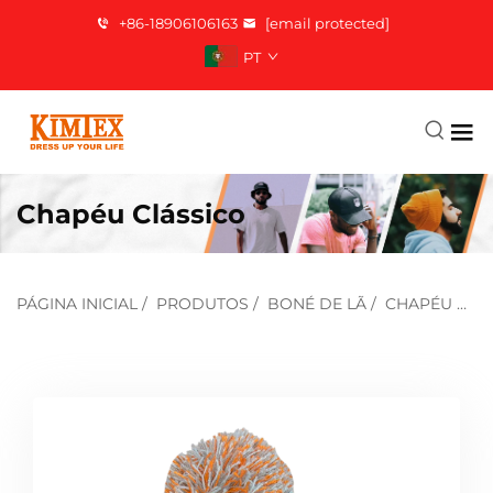
+86-18906106163
[email protected]
PT
Chapéu Clássico
PÁGINA INICIAL
/
PRODUTOS
/
BONÉ DE LÃ
/
CHAPÉU CLÁSSICO