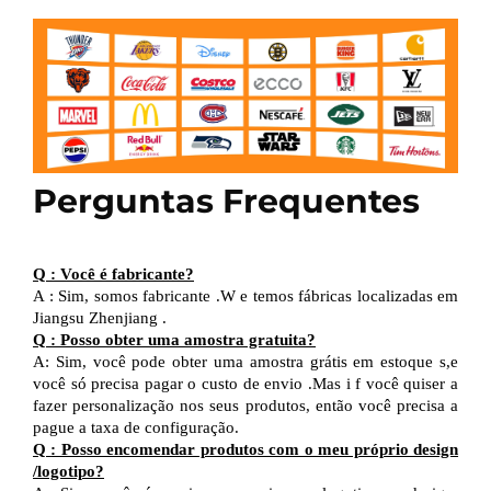
Perguntas Frequentes
Q
:
Você é fabricante?
A
:
Sim, somos fabricante
.W
e temos fábricas localizadas em
Jiangsu
Zhenjiang
.
Q
:
Posso obter uma amostra gratuita?
A:
Sim, você pode obter uma amostra grátis em estoque
s,e
você só precisa pagar o custo de envio
.Mas i
f você quiser
a
fazer
personalização nos seus produtos,
então
você precisa
a
pague a taxa de configuração.
Q
:
Posso encomendar produtos com o meu próprio design
/
logotipo?