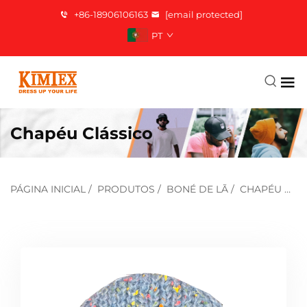
+86-18906106163
[email protected]
PT
Chapéu Clássico
PÁGINA INICIAL
/
PRODUTOS
/
BONÉ DE LÃ
/
CHAPÉU CLÁSSICO