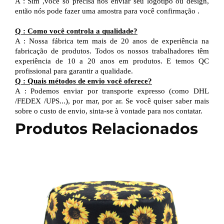
A
:
Sim
,
você só precisa nos enviar seu logotipo
ou design,
então
nós
pode
fazer uma amostra para você
confirmação
.
Q
:
Como você controla a qualidade?
A
:
Nossa fábrica tem mais de 20 anos de experiência na
fabricação de produtos. Todos os nossos trabalhadores têm
experiência de 10 a 20 anos em produtos.
E
temos QC
profissional
para garantir a qualidade.
Q
:
Quais métodos de envio você oferece?
A
:
Podemos enviar por transporte expresso (como DHL
/
FEDEX
/
UPS...), por mar, por ar. Se você quiser saber mais
sobre o custo de envio, sinta-se à vontade para nos contatar.
Produtos Relacionados