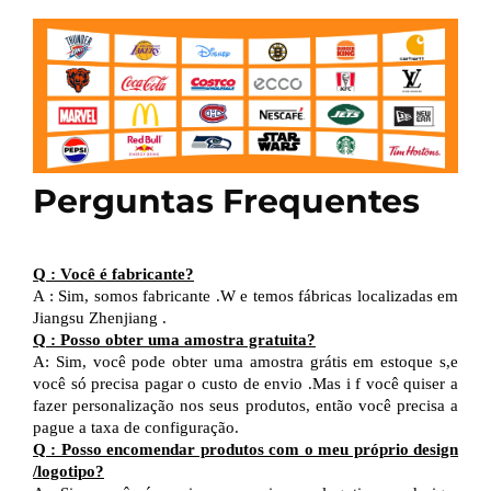
Perguntas Frequentes
Q
:
Você é fabricante?
A
:
Sim, somos fabricante
.W
e temos fábricas localizadas em
Jiangsu
Zhenjiang
.
Q
:
Posso obter uma amostra gratuita?
A:
Sim, você pode obter uma amostra grátis em estoque
s,e
você só precisa pagar o custo de envio
.Mas i
f você quiser
a
fazer
personalização nos seus produtos,
então
você precisa
a
pague a taxa de configuração.
Q
:
Posso encomendar produtos com o meu próprio design
/
logotipo?