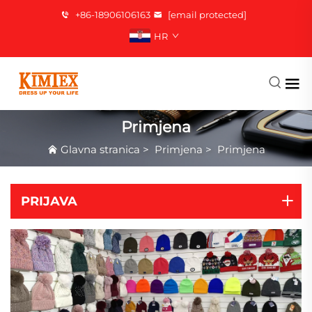
+86-18906106163
[email protected]
HR
Primjena
Glavna stranica
>
Primjena
>
Primjena
PRIJAVA