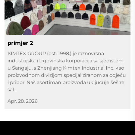
primjer 2
KIMTEX GROUP (est. 1998.) je raznovrsna
industrijska i trgovinska korporacija sa sjedištem
u Šangaju, s Zhenjiang Kimtex Industrial Inc. kao
proizvodnom divizijom specijaliziranom za odjeću
i pribor. Naš asortiman proizvoda uključuje šešire,
šal...
Apr. 28. 2026