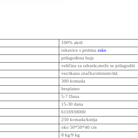
100% akril
rukavice s prstima
ruke
prilagođena boja
veličina za odrasle,može se prilagoditi
vez/tkana značka/otisnuto/itd.
300 komada
besplatno
5-7 Dana
15-30 dana
6116930000
250 komada/kutija
oko 50*50*40 cm
8 kg/9 kg