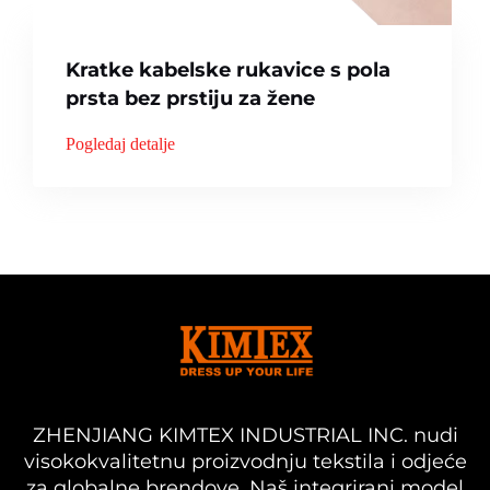
Kratke kabelske rukavice s pola
prsta bez prstiju za žene
Pogledaj detalje
ZHENJIANG KIMTEX INDUSTRIAL INC. nudi
visokokvalitetnu proizvodnju tekstila i odjeće
za globalne brendove. Naš integrirani model