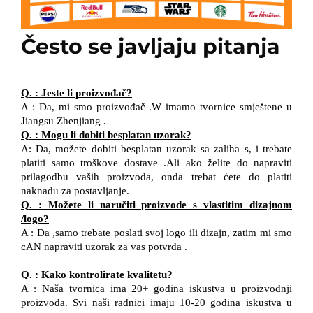
Često se javljaju pitanja
Q.
:
Jeste li proizvođač?
A
:
Da, mi smo proizvođač
.W
imamo tvornice smještene u
Jiangsu
Zhenjiang
.
Q.
:
Mogu li dobiti besplatan uzorak?
A:
Da, možete dobiti besplatan uzorak sa zaliha
s, i
trebate
platiti samo troškove dostave
.Ali ako
želite
do
napraviti
prilagodbu vaših proizvoda,
onda
trebat ćete
do
platiti
naknadu za postavljanje.
Q.
:
Možete li naručiti proizvode s vlastitim dizajnom
/
logo?
A
:
Da
,
samo trebate poslati svoj logo
ili dizajn, zatim
mi smo
cAN
napraviti uzorak za vas
potvrda
.
Q.
:
Kako kontrolirate kvalitetu?
A
:
Naša tvornica ima 20+ godina iskustva u proizvodnji
proizvoda. Svi naši radnici imaju 10-20 godina iskustva u