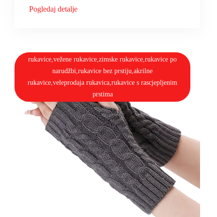
Pogledaj detalje
rukavice,vežene rukavice,zimske rukavice,rukavice po
narudžbi,rukavice bez prstiju,akrilne
rukavice,veleprodaja rukavica,rukavice s rascjepljenim
prstima