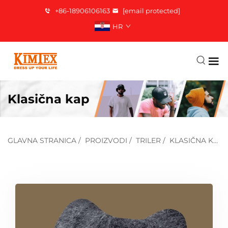
+86-18906106163
[email protected]
HR
Klasična kap
GLAVNA STRANICA
/
PROIZVODI
/
TRILER
/
KLASIČNA KAP