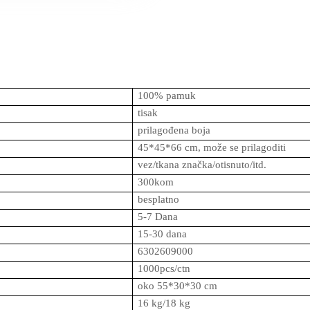
100% pamuk
tisak
prilagođena boja
45*45*66 cm, može se prilagoditi
vez/tkana značka/otisnuto/itd.
300kom
besplatno
5-7 Dana
15-30 dana
6302609000
1000pcs/ctn
oko 55*30*30 cm
16 kg/18 kg