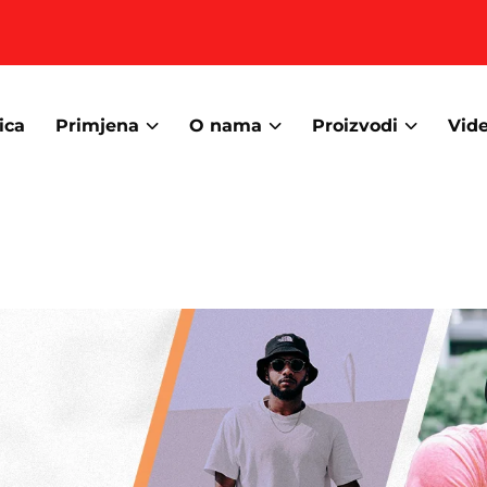
ica
Primjena
O nama
Proizvodi
Vid