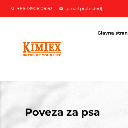
+86-18906106163
[email protected]
Glavna stran
Poveza za psa