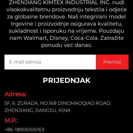
ZHENJIANG KIMTEX INDUSTRIAL INC. nudi
visokokvalitetnu proizvodnju tekstila i odjeće
za globalne brendove. Naš integrirani model
trgovine i proizvodnje osigurava kvalitetu,
sukladnost i isporuku na vrijeme. Pouzdaju
nam Walmart, Disney, Coca-Cola. Zatražite
ponudu već danas.
PRIJEDNJAK
Adresa:
5F, 6. ZGRADA, NO.168 DINGMAOQIAO ROAD,
ZHENJIANG, JIANGSU, KINA
M.P.:
+86-18906106163