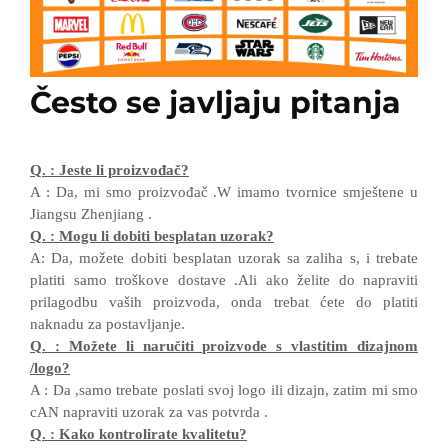
Često se javljaju pitanja
Q.
:
Jeste li proizvođač?
A
:
Da, mi smo proizvođač
.W
imamo tvornice smještene u
Jiangsu
Zhenjiang
.
Q.
:
Mogu li dobiti besplatan uzorak?
A:
Da, možete dobiti besplatan uzorak sa zaliha
s, i
trebate
platiti samo troškove dostave
.Ali ako
želite
do
napraviti
prilagodbu vaših proizvoda,
onda
trebat ćete
do
platiti
naknadu za postavljanje.
Q.
:
Možete li naručiti proizvode s vlastitim dizajnom
/
logo?
A
:
Da
,
samo trebate poslati svoj logo
ili dizajn, zatim
mi smo
cAN
napraviti uzorak za vas
potvrda
.
Q.
:
Kako kontrolirate kvalitetu?