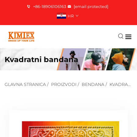
+86-18906106163
[email protected]
HR
Kvadratni bandana
GLAVNA STRANICA
/
PROIZVODI
/
BENDANA
/
KVADRATNA BANDANA