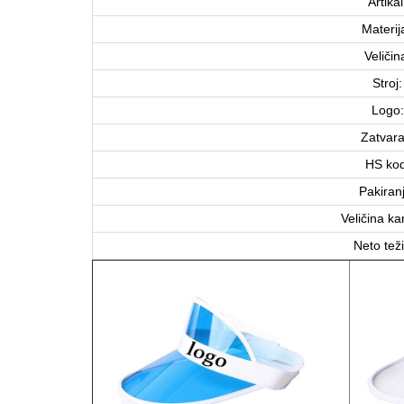
Artikal
Materija
Veličin
Stroj:
Logo:
Zatvara
HS kod
Pakiran
Veličina ka
Neto tež