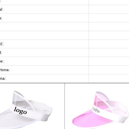
:
l:
a:
č:
:
je:
rtona:
ina: