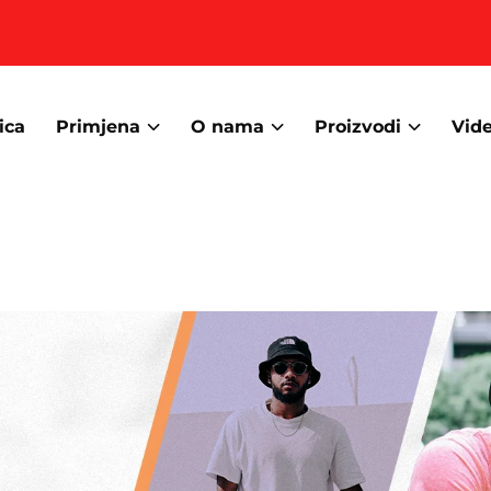
ica
Primjena
O nama
Proizvodi
Vid