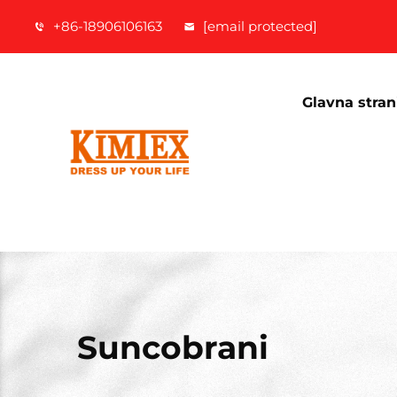
+86-18906106163
[email protected]
Glavna stran
Suncobrani