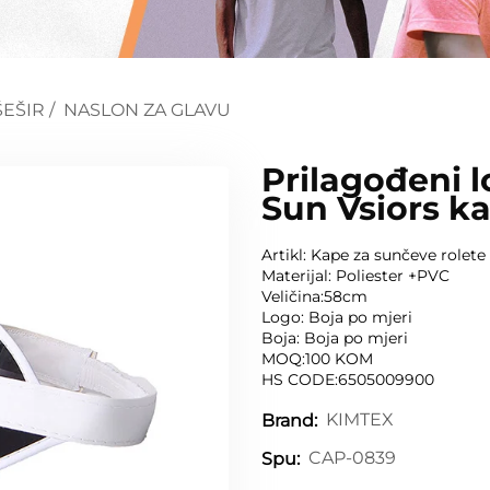
ŠEŠIR
/
NASLON ZA GLAVU
Prilagođeni l
Sun Vsiors k
Artikl: Kape za sunčeve rolete
Materijal: Poliester +PVC
Veličina:58cm
Logo: Boja po mjeri
Boja: Boja po mjeri
MOQ:100 KOM
HS CODE:6505009900
KIMTEX
Brand:
CAP-0839
Spu: