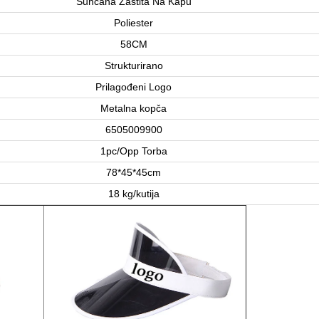
Sunčana Zaštita Na Kapu
Poliester
58CM
Strukturirano
Prilagođeni Logo
Metalna kopča
6505009900
1pc/Opp Torba
78*45*45cm
18 kg/kutija