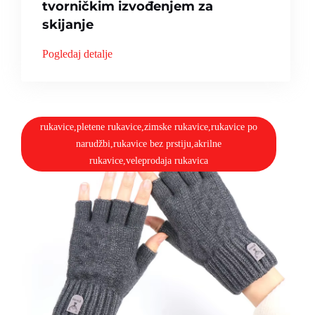
tvorničkim izvođenjem za
skijanje
Pogledaj detalje
rukavice,pletene rukavice,zimske rukavice,rukavice po
narudžbi,rukavice bez prstiju,akrilne
rukavice,veleprodaja rukavica