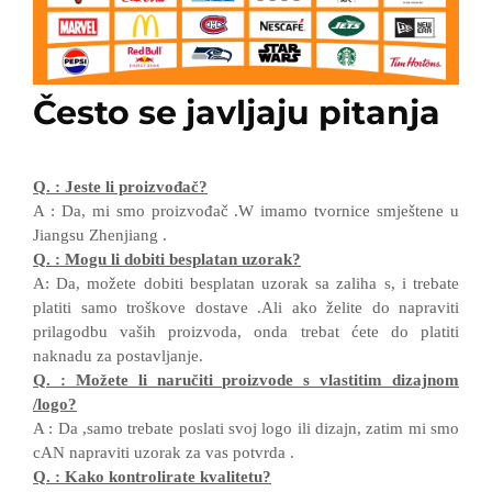
Često se javljaju pitanja
Q.
:
Jeste li proizvođač?
A
:
Da, mi smo proizvođač
.W
imamo tvornice smještene u
Jiangsu
Zhenjiang
.
Q.
:
Mogu li dobiti besplatan uzorak?
A:
Da, možete dobiti besplatan uzorak sa zaliha
s, i
trebate
platiti samo troškove dostave
.Ali ako
želite
do
napraviti
prilagodbu vaših proizvoda,
onda
trebat ćete
do
platiti
naknadu za postavljanje.
Q.
:
Možete li naručiti proizvode s vlastitim dizajnom
/
logo?
A
:
Da
,
samo trebate poslati svoj logo
ili dizajn, zatim
mi smo
cAN
napraviti uzorak za vas
potvrda
.
Q.
:
Kako kontrolirate kvalitetu?