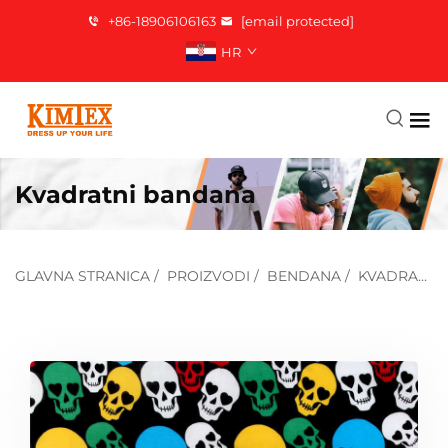
+86-18906106163
[email protected]
HR
Kvadratni bandana
GLAVNA STRANICA
/
PROIZVODI
/
BENDANA
/
KVADRATNA BANDANA