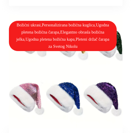
Božićni ukrasi,Personalizirana božićna kuglica,Ugodna
pletena božićna čarapa,Elegantno obrasla božićna
jelka,Ugodna pletena božićna kapa,Pleteni držač čarapa
za Svetog Nikolu