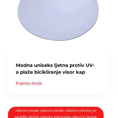
Modna uniseks ljetna protiv UV-
a plaže bicikliranje visor kap
Pogledaj detalje
rukavice,vezane rukavice,zimske rukavice,rukavice po
narudžbi,akrilne rukavice,veleprodaja rukavica,čarobne