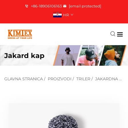
+86-18906106163
[email protected]
HR
Jakard kap
GLAVNA STRANICA
/
PROIZVODI
/
TRILER
/
JAKARDNA KAP