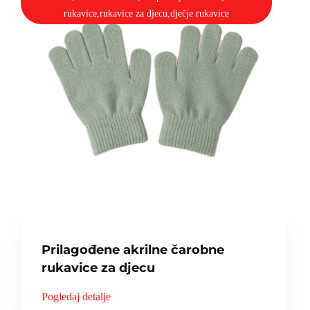
rukavice,rukavice za djecu,dječje rukavice
Prilagođene akrilne čarobne
rukavice za djecu
Pogledaj detalje