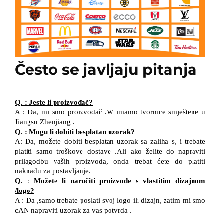
Često se javljaju pitanja
Q.
:
Jeste li proizvođač?
A
:
Da, mi smo proizvođač
.W
imamo tvornice smještene u
Jiangsu
Zhenjiang
.
Q.
:
Mogu li dobiti besplatan uzorak?
A:
Da, možete dobiti besplatan uzorak sa zaliha
s, i
trebate
platiti samo troškove dostave
.Ali ako
želite
do
napraviti
prilagodbu vaših proizvoda,
onda
trebat ćete
do
platiti
naknadu za postavljanje.
Q.
:
Možete li naručiti proizvode s vlastitim dizajnom
/
logo?
A
:
Da
,
samo trebate poslati svoj logo
ili dizajn, zatim
mi smo
cAN
napraviti uzorak za vas
potvrda
.