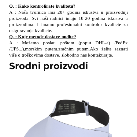
Q.
:
Kako kontrolirate kvalitetu?
A
:
Naša tvornica ima 20+ godina iskustva u proizvodnji
proizvoda. Svi naši radnici imaju 10-20 godina iskustva u
proizvodima.
I
imamo profesionalni kontrolor kvalitete
za
osiguravanje kvalitete.
Q.
:
Koje metode dostave nudite?
A
:
Možemo poslati poštom (poput DHL-a)
/
FedEx
/
UPS...),morskim putem,zračnim putem.Ako želite saznati
više o troškovima dostave, slobodno nas kontaktirajte.
Srodni proizvodi