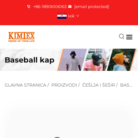
+86-18906106163
[email protected]
HR
Baseball kap
GLAVNA STRANICA
/
PROIZVODI
/
ČEŠLJA I ŠEŠIR
/
BASEBALL ŠEŠIR