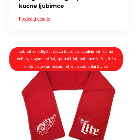
kućne ljubimce
Pogledaj detalje
šal, šal za odbjelu, šal za klub, prilagođeni šal, šal na
veliko, nogometni šal, sportski šal, poliesterski šal, šal s
sublimacijskim tiskom, otisnuti šal, polarflič šal