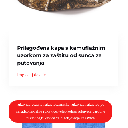
Prilagođena kapa s kamuflažnim
uzorkom za zaštitu od sunca za
putovanja
Pogledaj detalje
rukavice,vezane rukavice,zimske rukavice,rukavice po
narudžbi,akrilne rukavice,veleprodaja rukavica,čarobne
rukavice,rukavice za djecu,dječje rukavice