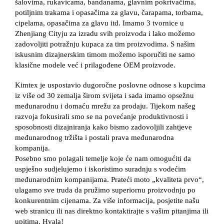
šalovima, rukavicama, bandanama, glavnim pokrivačima,
potiljnim trakama i opasačima za glavu, čarapama, torbama,
cipelama, opasačima za glavu itd. Imamo 3 tvornice u
Zhenjiang Cityju za izradu svih proizvoda i lako možemo
zadovoljiti potražnju kupaca za tim proizvodima. S našim
iskusnim dizajnerskim timom možemo isporučiti ne samo
klasične modele već i prilagođene OEM proizvode.
Kimtex je uspostavio dugoročne poslovne odnose s kupcima
iz više od 30 zemalja širom svijeta i sada imamo opsežnu
međunarodnu i domaću mrežu za prodaju. Tijekom našeg
razvoja fokusirali smo se na povećanje produktivnosti i
sposobnosti dizajniranja kako bismo zadovoljili zahtjeve
međunarodnog tržišta i postali prava međunarodna
kompanija.
Posebno smo polagali temelje koje će nam omogućiti da
uspješno sudjelujemo i iskoristimo suradnju s vodećim
međunarodnim kompanijama. Prateći moto „kvaliteta prvo“,
ulagamo sve truda da pružimo superiornu proizvodnju po
konkurentnim cijenama. Za više informacija, posjetite našu
web stranicu ili nas direktno kontaktirajte s vašim pitanjima ili
upitima. Hvala!