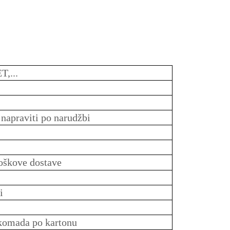
T,...
 napraviti po narudžbi
troškove dostave
i
komada po kartonu