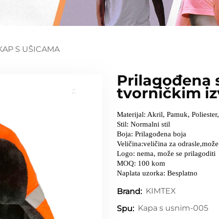
KAP S UŠICAMA
Prilagođena 
tvorničkim i
Materijal: Akril, Pamuk, Poliester
Stil: Normalni stil
Boja: Prilagođena boja
Veličina:veličina za odrasle,može 
Logo: nema, može se prilagoditi
MOQ: 100 kom
Naplata uzorka: Besplatno
KIMTEX
Brand:
Kapa s usnim-005
Spu: