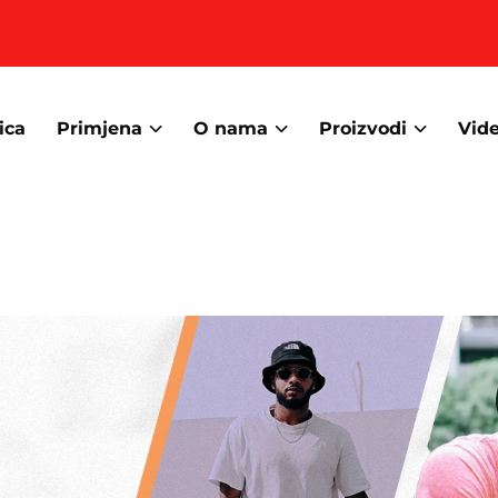
ica
Primjena
O nama
Proizvodi
Vid