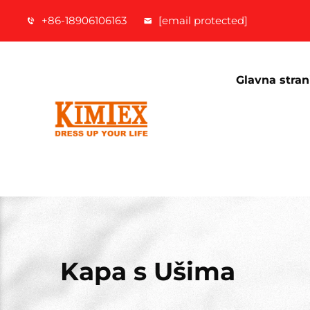
+86-18906106163
[email protected]
Glavna stran
Kapa s Ušima