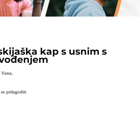
skijaška kap s usnim s
zvođenjem
, Vuna,
se prilagoditi