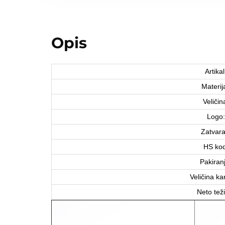
Opis
Artikal
Materija
Veličin
Logo:
Zatvara
HS kod
Pakiran
Veličina ka
Neto tež