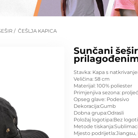
ŠEŠIR
/
ČEŠLJA KAPICA
Sunčani šešir
prilagođeni
Stavka: Kapa s natkrivanj
Veličina: 58 cm
Materijal: 100% poliester
Primjenjiva sezona: proljeće
Opseg glave: Podesivo
Dekoracija:Gumb
Dobna grupa:Odrasli
Položaj logotipa:Bez logot
Metode tiskanja:Sublimacij
Mjesto podrijetla:Jiangsu,