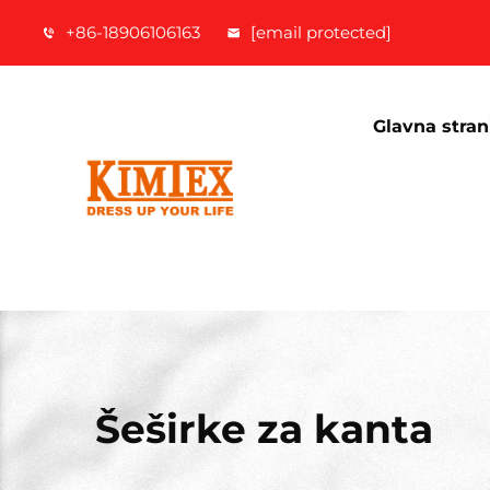
+86-18906106163
[email protected]
Glavna stran
Šeširke za kanta