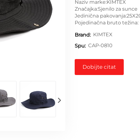
Naziv marke:KIMTEX
Značajka:Sjenilo za sunce
Jedinična pakovanja:25X
Pojedinačna bruto težina:
KIMTEX
Brand:
CAP-0810
Spu:
Dobijte citat