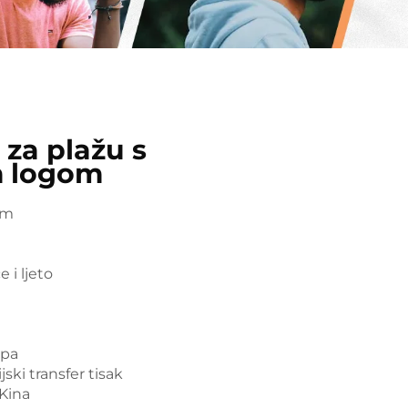
 za plažu s
m logom
em
 i ljeto
ipa
ski transfer tisak
 Kina