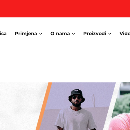
ica
Primjena
O nama
Proizvodi
Vid