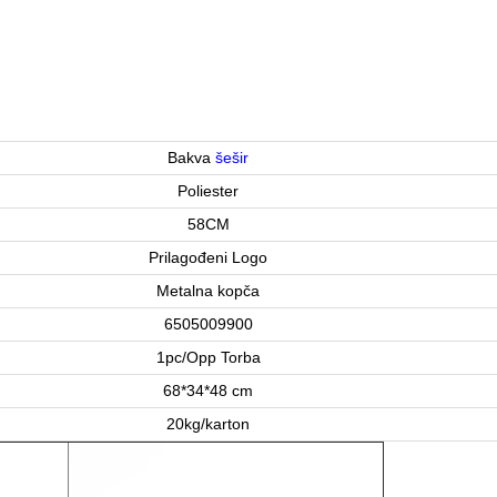
Bakva
šešir
Poliester
58CM
Prilagođeni Logo
Metalna kopča
6505009900
1pc/Opp Torba
68*34*48 cm
20kg/karton