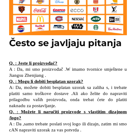
Često se javljaju pitanja
Q.
:
Jeste li proizvođač?
A
:
Da, mi smo proizvođač
.W
imamo tvornice smještene u
Jiangsu
Zhenjiang
.
Q.
:
Mogu li dobiti besplatan uzorak?
A:
Da, možete dobiti besplatan uzorak sa zaliha
s, i
trebate
platiti samo troškove dostave
.Ali ako
želite
do
napraviti
prilagodbu vaših proizvoda,
onda
trebat ćete
do
platiti
naknadu za postavljanje.
Q.
:
Možete li naručiti proizvode s vlastitim dizajnom
/
logo?
A
:
Da
,
samo trebate poslati svoj logo
ili dizajn, zatim
mi smo
cAN
napraviti uzorak za vas
potvrda
.