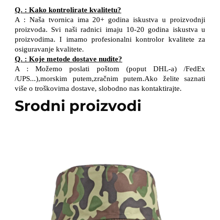
Q.
:
Kako kontrolirate kvalitetu?
A
:
Naša tvornica ima 20+ godina iskustva u proizvodnji
proizvoda. Svi naši radnici imaju 10-20 godina iskustva u
proizvodima.
I
imamo profesionalni kontrolor kvalitete
za
osiguravanje kvalitete.
Q.
:
Koje metode dostave nudite?
A
:
Možemo poslati poštom (poput DHL-a)
/
FedEx
/
UPS...),morskim putem,zračnim putem.Ako želite saznati
više o troškovima dostave, slobodno nas kontaktirajte.
Srodni proizvodi