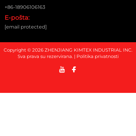
+86-18906106163
E-pošta:
[email protected]
Copyright © 2026 ZHENJIANG KIMTEX INDUSTRIAL INC.
Sva prava su rezervirana. |
Politika privatnosti