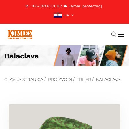
+86-18906106163
[email protected]
HR
Balaclava
GLAVNA STRANICA
/
PROIZVODI
/
TRILER
/
BALACLAVA