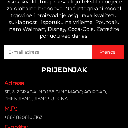
visokokvalitetnu proizvodnju tekstila i odjeće
za globalne brendove. Naš integrirani model
trgovine i proizvodnje osigurava kvalitetu,
sukladnost i isporuku na vrijeme. Pouzdaju
nam Walmart, Disney, Coca-Cola. Zatražite
ponudu već danas.
PRIJEDNJAK
Adresa:
5F, 6. ZGRADA, NO.168 DINGMAOQIAO ROAD,
ZHENJIANG, JIANGSU, KINA
M.P.:
+86-18906106163
E-pošta: