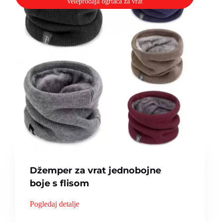
veleprodaja ogrtača za vrat
Džemper za vrat jednobojne
boje s flisom
Pogledaj detalje