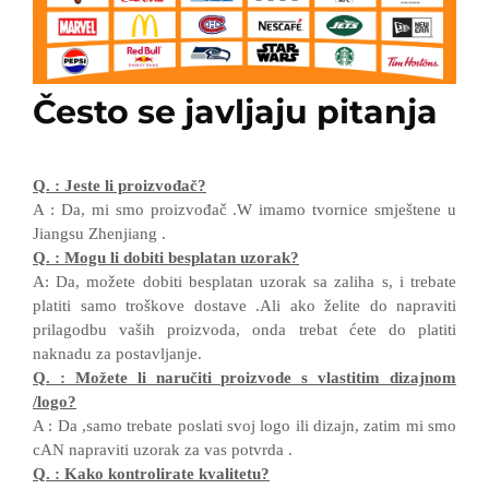
Često se javljaju pitanja
Q.
:
Jeste li proizvođač?
A
:
Da, mi smo proizvođač
.W
imamo tvornice smještene u
Jiangsu
Zhenjiang
.
Q.
:
Mogu li dobiti besplatan uzorak?
A:
Da, možete dobiti besplatan uzorak sa zaliha
s, i
trebate
platiti samo troškove dostave
.Ali ako
želite
do
napraviti
prilagodbu vaših proizvoda,
onda
trebat ćete
do
platiti
naknadu za postavljanje.
Q.
:
Možete li naručiti proizvode s vlastitim dizajnom
/
logo?
A
:
Da
,
samo trebate poslati svoj logo
ili dizajn, zatim
mi smo
cAN
napraviti uzorak za vas
potvrda
.
Q.
:
Kako kontrolirate kvalitetu?