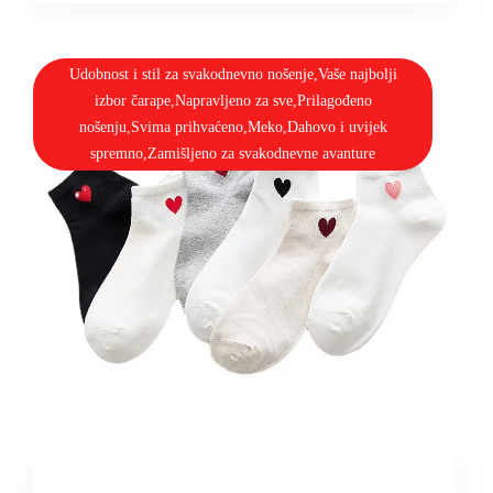
Udobnost i stil za svakodnevno nošenje,Vaše najbolji
izbor čarape,Napravljeno za sve,Prilagođeno
nošenju,Svima prihvaćeno,Meko,Dahovo i uvijek
spremno,Zamišljeno za svakodnevne avanture