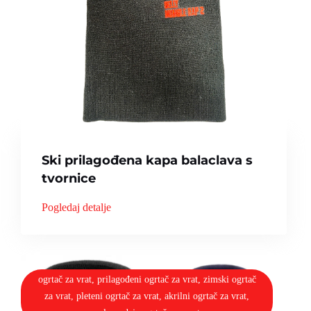
Ski prilagođena kapa balaclava s
tvornice
Pogledaj detalje
ogrtač za vrat, prilagođeni ogrtač za vrat, zimski ogrtač
za vrat, pleteni ogrtač za vrat, akrilni ogrtač za vrat,