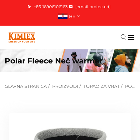
+86-18906106163
[email protected]
HR
Polar Fleece Neč warmer
GLAVNA STRANICA
/
PROIZVODI
/
TOPAO ZA VRAT
/
POLARNA VRATNA RUKAVICA