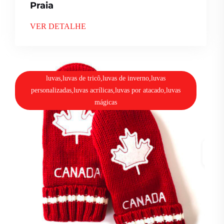
Praia
VER DETALHE
luvas,luvas de tricô,luvas de inverno,luvas
personalizadas,luvas acrílicas,luvas por atacado,luvas
mágicas