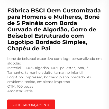
Fábrica BSCI Oem Customizada
para Homens e Mulheres, Boné
de 5 Painéis com Borda
Curvada de Algodão, Gorro de
Beisebol Estruturado com
Logotipo Bordado Simples,
Chapéu de Pai
boné de beisebol esportivo com logo personalizado em
algodão
Material：
100% algodão, 100% poliéster, lona, lã
Tamanho: tamanho adulto, tamanho infantil
Logotipo: Impressão, bordado plano, bordado 3D,
emblema tecido, emblema impresso
QTM: 100 peças
Amostra:Grátis
SOLICITAR ORÇAMENTO