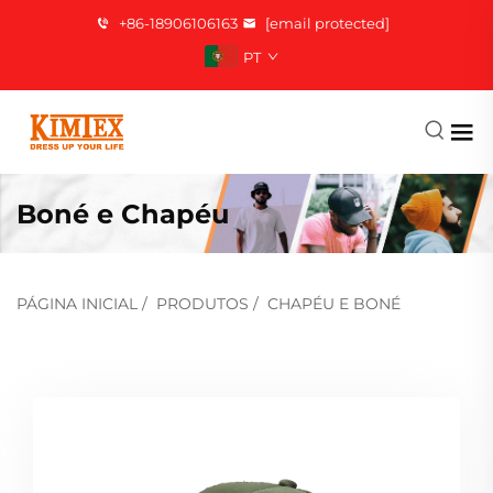
+86-18906106163
[email protected]
PT
Boné e Chapéu
PÁGINA INICIAL
/
PRODUTOS
/
CHAPÉU E BONÉ