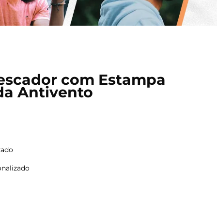
escador com Estampa
da Antivento
zado
onalizado