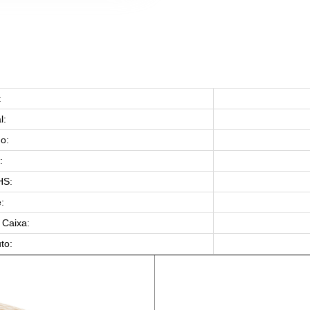
:
l:
o:
:
HS:
:
Caixa:
to: