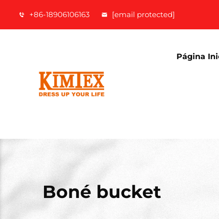
+86-18906106163
[email protected]
Página Ini
Boné bucket