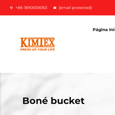
+86-18906106163
[email protected]
Página Ini
Boné bucket