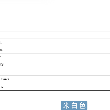
:
l:
o:
:
HS:
:
Caixa:
to: