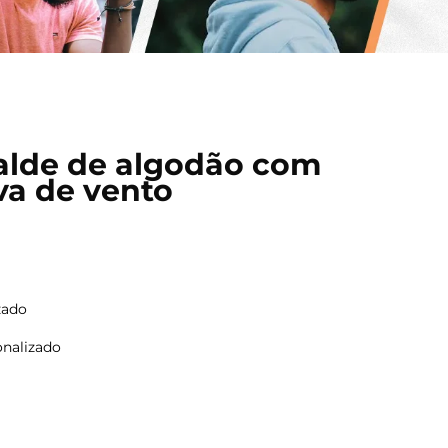
alde de algodão com
va de vento
zado
onalizado