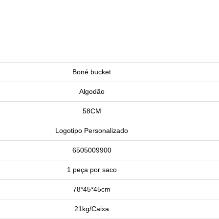
Boné bucket
Algodão
58CM
Logotipo Personalizado
6505009900
1 peça por saco
78*45*45cm
21kg/Caixa