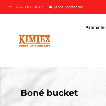
+86-18906106163
[email protected]
Página Ini
Boné bucket