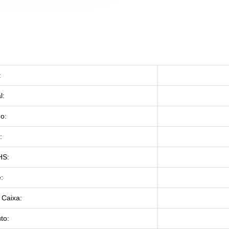
:
l:
o:
:
HS:
:
Caixa:
to: