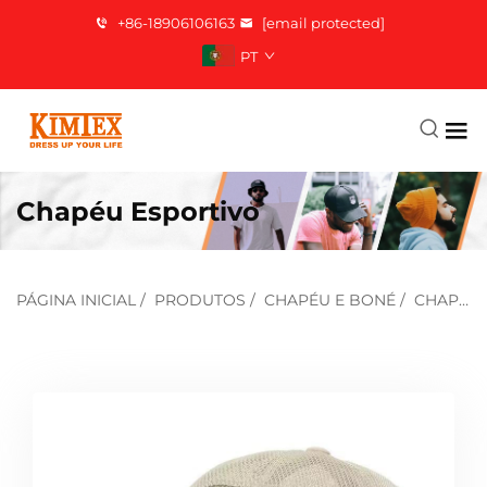
+86-18906106163
[email protected]
PT
Chapéu Esportivo
PÁGINA INICIAL
/
PRODUTOS
/
CHAPÉU E BONÉ
/
CHAPÉU ESPORTIVO