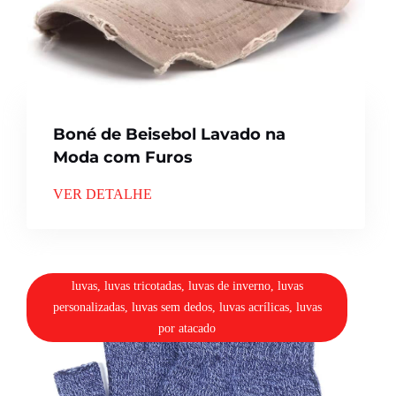
Boné de Beisebol Lavado na
Moda com Furos
VER DETALHE
luvas, luvas tricotadas, luvas de inverno, luvas
personalizadas, luvas sem dedos, luvas acrílicas, luvas
por atacado